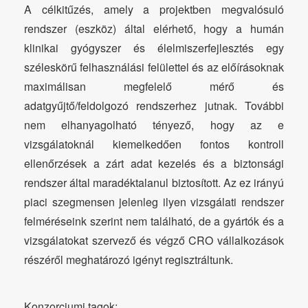
A célkitűzés, amely a projektben megvalósuló
rendszer (eszköz) által elérhető, hogy a humán
klinikai gyógyszer és élelmiszerfejlesztés egy
széleskörű felhasználási felülettel és az előírásoknak
maximálisan megfelelő mérő és
adatgyűjtő/feldolgozó rendszerhez jutnak. További
nem elhanyagolható tényező, hogy az e
vizsgálatoknál kiemelkedően fontos kontroll
ellenőrzések a zárt adat kezelés és a biztonsági
rendszer által maradéktalanul biztosított. Az ez irányú
piaci szegmensen jelenleg ilyen vizsgálati rendszer
felméréseink szerint nem található, de a gyártók és a
vizsgálatokat szervező és végző CRO vállalkozások
részéről meghatározó igényt regisztráltunk.
Konzorciumi tagok: