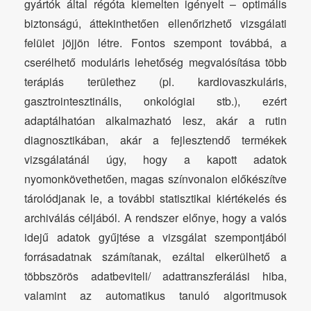
gyártók által régóta kiemelten igényelt – optimális
biztonságú, áttekinthetően ellenőrizhető vizsgálati
felület jöjjön létre. Fontos szempont továbbá, a
cserélhető moduláris lehetőség megvalósítása több
terápiás területhez (pl. kardiovaszkuláris,
gasztrointesztinális, onkológiai stb.), ezért
adaptálhatóan alkalmazható lesz, akár a rutin
diagnosztikában, akár a fejlesztendő termékek
vizsgálatánál úgy, hogy a kapott adatok
nyomonkövethetően, magas színvonalon előkészítve
tárolódjanak le, a további statisztikai kiértékelés és
archiválás céljából. A rendszer előnye, hogy a valós
idejű adatok gyűjtése a vizsgálat szempontjából
forrásadatnak számítanak, ezáltal elkerülhető a
többszörös adatbeviteli/ adattranszferálási hiba,
valamint az automatikus tanuló algoritmusok