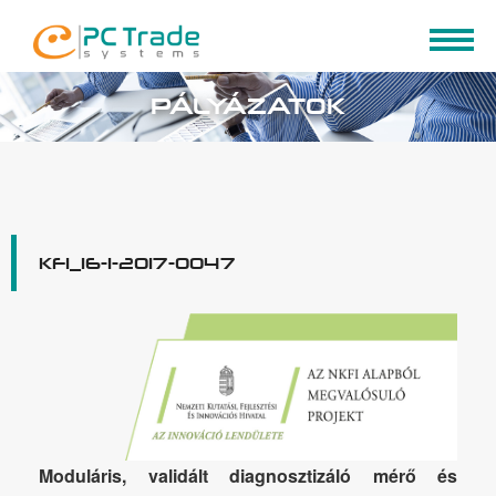
PÁLYÁZATOK
KFI_16-1-2017-0047
Moduláris, validált diagnosztizáló mérő és