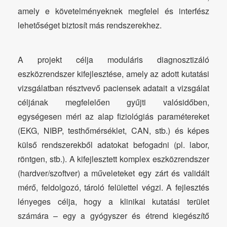
amely e követelményeknek megfelel és interfész
lehetőséget biztosít más rendszerekhez.
A projekt célja moduláris diagnosztizáló
eszközrendszer kifejlesztése, amely az adott kutatási
vizsgálatban résztvevő paciensek adatait a vizsgálat
céljának megfelelően gyűjti valósidőben,
egységesen méri az alap fiziológiás paramétereket
(EKG, NIBP, testhőmérséklet, CAN, stb.) és képes
külső rendszerekből adatokat befogadni (pl. labor,
röntgen, stb.). A kifejlesztett komplex eszközrendszer
(hardver/szoftver) a műveleteket egy zárt és validált
mérő, feldolgozó, tároló felülettel végzi. A fejlesztés
lényeges célja, hogy a klinikai kutatási terület
számára – egy a gyógyszer és étrend kiegészítő