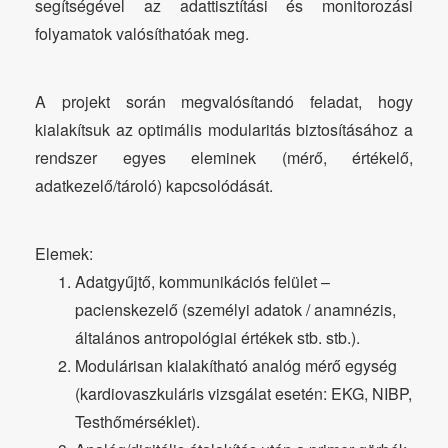
segítségével az adattisztítási és monitorozási
folyamatok valósíthatóak meg.
A projekt során megvalósítandó feladat, hogy
kialakítsuk az optimális modularitás biztosításához a
rendszer egyes eleminek (mérő, értékelő,
adatkezelő/tároló) kapcsolódását.
Elemek:
Adatgyűjtő, kommunikációs felület –
pacienskezelő (személyi adatok / anamnézis,
általános antropológiai értékek stb. stb.).
Modulárisan kialakítható analóg mérő egység
(kardiovaszkuláris vizsgálat esetén: EKG, NIBP,
Testhőmérséklet).