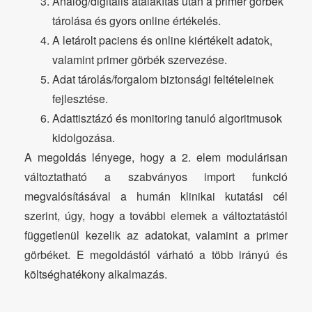
Analóg/digitális átalakítás után a primer görbék
tárolása és gyors online értékelés.
A letárolt paciens és online kiértékelt adatok,
valamint primer görbék szervezése.
Adat tárolás/forgalom biztonsági feltételeinek
fejlesztése.
Adattisztázó és monitoring tanuló algoritmusok
kidolgozása.
A megoldás lényege, hogy a 2. elem modulárisan
változtatható a szabványos import funkció
megvalósításával a humán klinikai kutatási cél
szerint, úgy, hogy a további elemek a változtatástól
függetlenül kezelik az adatokat, valamint a primer
görbéket. E megoldástól várható a több irányú és
költséghatékony alkalmazás.