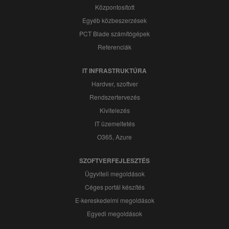
Központosított
Egyéb közbeszerzések
PCT Blade számítógépek
Referenciák
IT INFRASTRUKTÚRA
Hardver, szoftver
Rendszertervezés
Kivitelezés
IT üzemeltetés
O365, Azure
SZOFTVERFEJLESZTÉS
Ügyviteli megoldások
Céges portál készítés
E-kereskedelmi megoldások
Egyedi megoldások